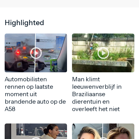
Highlighted
Automobilisten
Man klimt
rennen op laatste
leeuwenverblijf in
moment uit
Braziliaanse
brandende auto op de
dierentuin en
A58
overleeft het niet