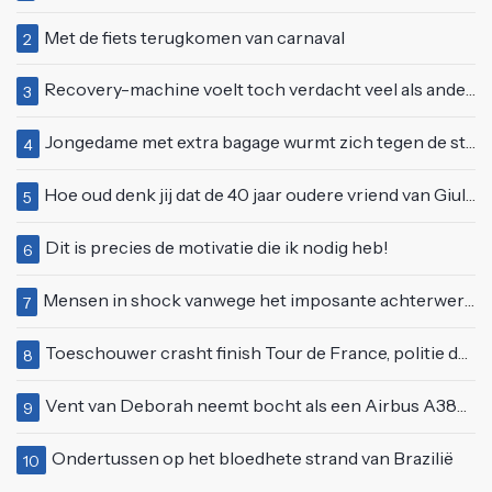
Met de fiets terugkomen van carnaval
2
Recovery-machine voelt toch verdacht veel als ander soort work-out
3
Jongedame met extra bagage wurmt zich tegen de stroom van de roltrap
4
Hoe oud denk jij dat de 40 jaar oudere vriend van Giulia is geworden?
5
Dit is precies de motivatie die ik nodig heb!
6
Mensen in shock vanwege het imposante achterwerk van Nelly Furtado
7
Toeschouwer crasht finish Tour de France, politie deelt bodycheck uit
8
Vent van Deborah neemt bocht als een Airbus A380 en klapt vol op tegenligger
9
Ondertussen op het bloedhete strand van Brazilië
10