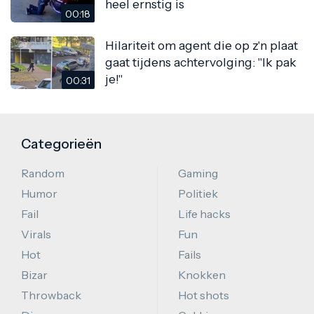
heel ernstig is
00:18
Hilariteit om agent die op z'n plaat
gaat tijdens achtervolging: "Ik pak
je!"
00:31
Categorieën
Random
Gaming
Humor
Politiek
Fail
Life hacks
Virals
Fun
Hot
Fails
Bizar
Knokken
Throwback
Hot shots