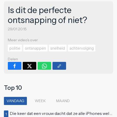
Is dit de perfecte
ontsnapping of niet?
29/01 20:15
Meer video's over
politie
ontsnappen
snelheid
achtervolging
Delen
Top 10
VANDAAG
WEEK
MAAND
Die keer dat een vrouw dacht dat ze alle iPhones wel op kon kopen
1