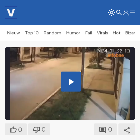
Nieuw
Top 10
Random
Humor
Fail
Virals
Hot
Bizar
Play
Video
0
0
0