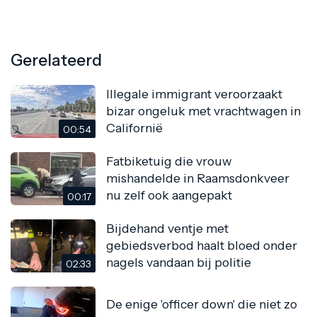
Gerelateerd
Illegale immigrant veroorzaakt
bizar ongeluk met vrachtwagen in
Californië
00:54
Fatbiketuig die vrouw
mishandelde in Raamsdonkveer
nu zelf ook aangepakt
00:17
Bijdehand ventje met
gebiedsverbod haalt bloed onder
nagels vandaan bij politie
02:33
De enige 'officer down' die niet zo