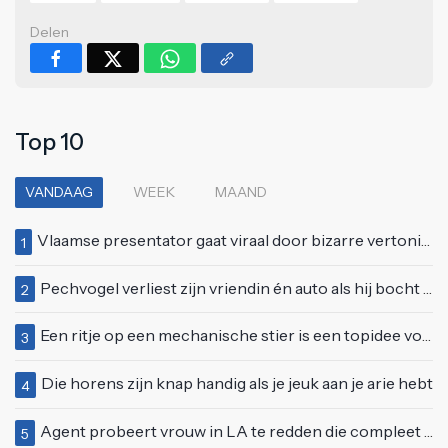
Delen
Top 10
VANDAAG
WEEK
MAAND
Vlaamse presentator gaat viraal door bizarre vertoning op live televisie: "Helemaal stijf van de bloem"
1
Pechvogel verliest zijn vriendin én auto als hij bocht te scherp neemt
2
Een ritje op een mechanische stier is een topidee voor een eerste date
3
Die horens zijn knap handig als je jeuk aan je arie hebt
4
Agent probeert vrouw in LA te redden die compleet van het padje is
5