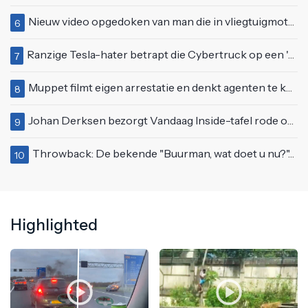
Nieuw video opgedoken van man die in vliegtuigmotor springt op vliegveld Milaan
6
Ranzige Tesla-hater betrapt die Cybertruck op een 'speciale bruine coating' trakteert
7
Muppet filmt eigen arrestatie en denkt agenten te kunnen laten schorsen: "Jullie krijgen maandje vakantie"
8
Johan Derksen bezorgt Vandaag Inside-tafel rode oortjes met vuig verhaal: "Dat gebeurde al in de gang"
9
Throwback: De bekende "Buurman, wat doet u nu?"-scène uit Flodder met Tatjana Šimić
10
Highlighted