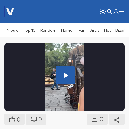
Nieuw
Top 10
Random
Humor
Fail
Virals
Hot
Bizar
Play
Video
0
0
0