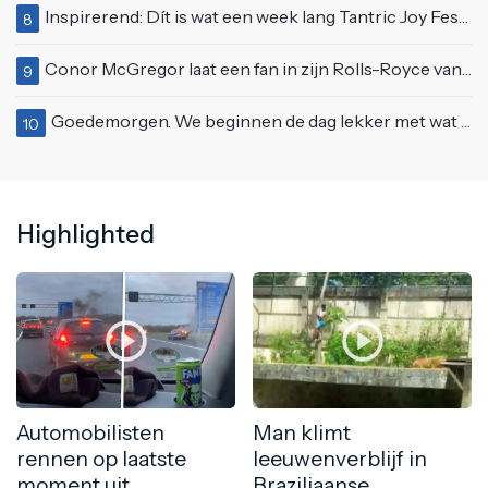
Inspirerend: Dít is wat een week lang Tantric Joy Festival met je doet
8
Conor McGregor laat een fan in zijn Rolls-Royce van $600.000
9
Goedemorgen. We beginnen de dag lekker met wat rek- en strekoefeningen
10
Highlighted
Automobilisten
Man klimt
rennen op laatste
leeuwenverblijf in
moment uit
Braziliaanse