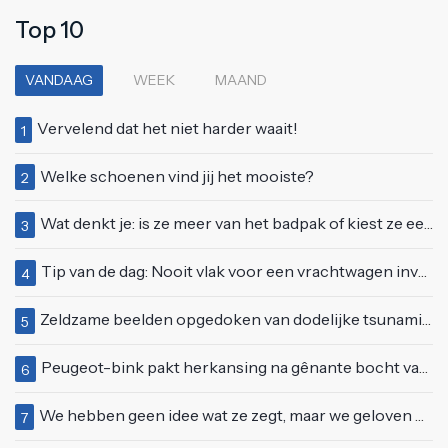
Top 10
VANDAAG
WEEK
MAAND
Vervelend dat het niet harder waait!
1
Welke schoenen vind jij het mooiste?
2
Wat denkt je: is ze meer van het badpak of kiest ze eerder voor een bikini?
3
Tip van de dag: Nooit vlak voor een vrachtwagen invoegen
4
Zeldzame beelden opgedoken van dodelijke tsunami uit 2004
5
Peugeot-bink pakt herkansing na gênante bocht van 180 graden bij verkeerslicht
6
We hebben geen idee wat ze zegt, maar we geloven haar helemaal!
7