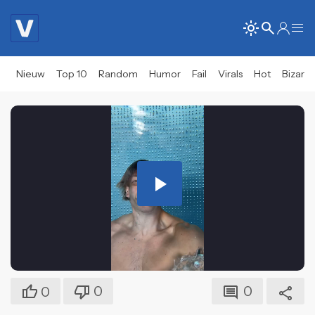
Nieuw
Top 10
Random
Humor
Fail
Virals
Hot
Bizar
Play
Video
0
0
0