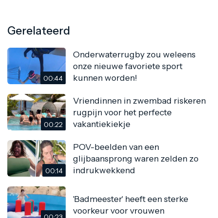
Gerelateerd
Onderwaterrugby zou weleens
onze nieuwe favoriete sport
kunnen worden!
00:44
Vriendinnen in zwembad riskeren
rugpijn voor het perfecte
vakantiekiekje
00:22
POV-beelden van een
glijbaansprong waren zelden zo
indrukwekkend
00:14
'Badmeester' heeft een sterke
voorkeur voor vrouwen
00:23