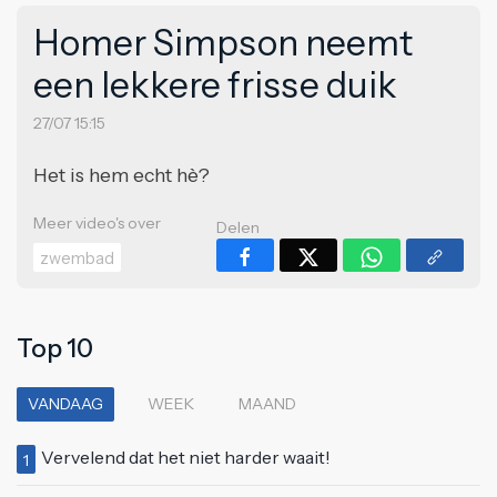
Homer Simpson neemt
een lekkere frisse duik
27/07 15:15
Het is hem echt hè?
Meer video's over
Delen
zwembad
Top 10
VANDAAG
WEEK
MAAND
Vervelend dat het niet harder waait!
1