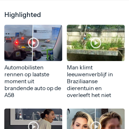
Highlighted
Automobilisten
Man klimt
rennen op laatste
leeuwenverblijf in
moment uit
Braziliaanse
brandende auto op de
dierentuin en
A58
overleeft het niet