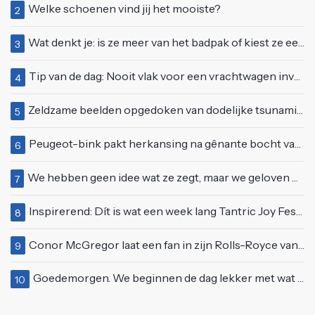
Welke schoenen vind jij het mooiste?
2
Wat denkt je: is ze meer van het badpak of kiest ze eerder voor een bikini?
3
Tip van de dag: Nooit vlak voor een vrachtwagen invoegen
4
Zeldzame beelden opgedoken van dodelijke tsunami uit 2004
5
Peugeot-bink pakt herkansing na gênante bocht van 180 graden bij verkeerslicht
6
We hebben geen idee wat ze zegt, maar we geloven haar helemaal!
7
Inspirerend: Dít is wat een week lang Tantric Joy Festival met je doet
8
Conor McGregor laat een fan in zijn Rolls-Royce van $600.000
9
Goedemorgen. We beginnen de dag lekker met wat rek- en strekoefeningen
10