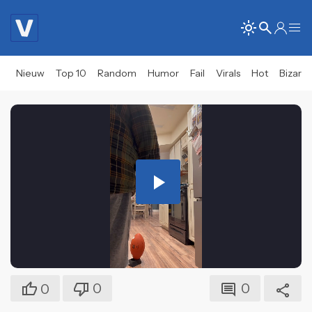
Nieuw
Top 10
Random
Humor
Fail
Virals
Hot
Bizar
Play
Video
0
0
0