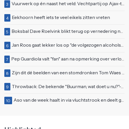
Vuurwerk op én naast het veld: Vechtpartij op Ajax-tribune tussen supporters en stewards
3
Eekhoorn heeft iets te veel eikels zitten vreten
4
Boksbal Dave Roelvink blikt terug op vernedering na z'n gevecht met Melvin Manhoef
5
Jan Roos gaat lekker los op "de volgezogen alcoholspons" Robert Jensen
6
Pep Guardiola valt "fan" aan na opmerking over verloren wedstrijd tegen Manchester United
7
Zijn dit dé beelden van een stomdronken Tom Waes vlak voordat hij in z'n auto stapte?
8
Throwback: De bekende "Buurman, wat doet u nu?"-scène uit Flodder met Tatjana Šimić
9
Aso van de week haalt in via vluchtstrook en deelt gevaarlijke brake check uit
10