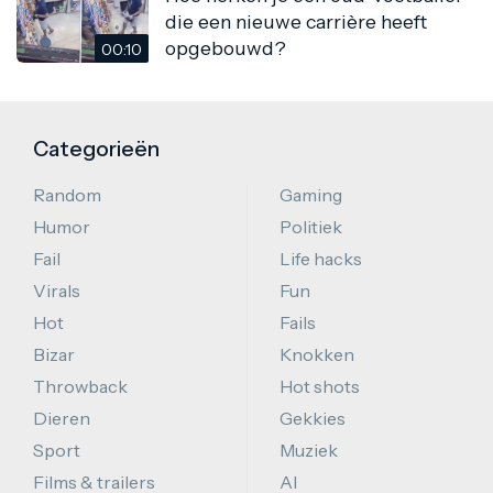
die een nieuwe carrière heeft
opgebouwd?
00:10
Categorieën
Random
Gaming
Humor
Politiek
Fail
Life hacks
Virals
Fun
Hot
Fails
Bizar
Knokken
Throwback
Hot shots
Dieren
Gekkies
Sport
Muziek
Films & trailers
AI