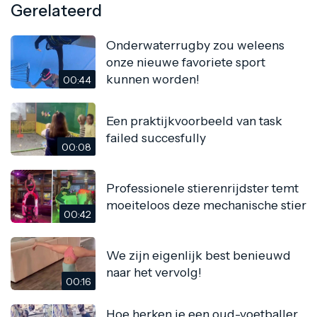
Gerelateerd
Onderwaterrugby zou weleens
onze nieuwe favoriete sport
kunnen worden!
00:44
Een praktijkvoorbeeld van task
failed succesfully
00:08
Professionele stierenrijdster temt
moeiteloos deze mechanische stier
00:42
We zijn eigenlijk best benieuwd
naar het vervolg!
00:16
Hoe herken je een oud-voetballer