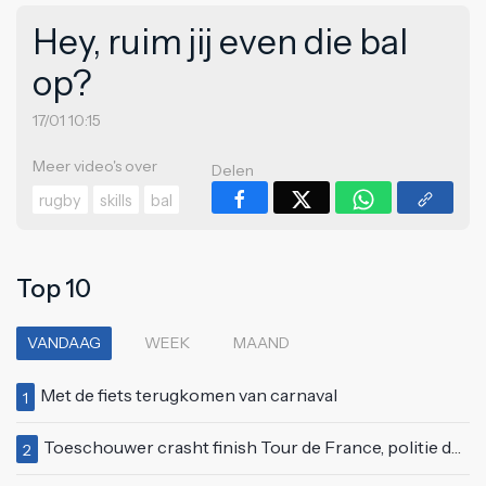
Hey, ruim jij even die bal
op?
17/01 10:15
Meer video's over
Delen
rugby
skills
bal
Top 10
VANDAAG
WEEK
MAAND
Met de fiets terugkomen van carnaval
1
Toeschouwer crasht finish Tour de France, politie deelt bodycheck uit
2