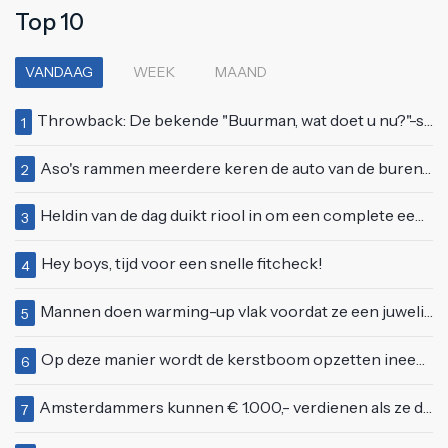
Top 10
VANDAAG
WEEK
MAAND
Throwback: De bekende "Buurman, wat doet u nu?"-scène uit Flodder met Tatjana Šimić
1
Aso's rammen meerdere keren de auto van de buren, maar doen alsof er niets gebeurd is
2
Heldin van de dag duikt riool in om een complete eendenfamilie te redden
3
Hey boys, tijd voor een snelle fitcheck!
4
Mannen doen warming-up vlak voordat ze een juwelierszaak in Rhenen overvallen
5
Op deze manier wordt de kerstboom opzetten ineens een stuk leuker
6
Amsterdammers kunnen € 1.000,- verdienen als ze deze simpele vragen goed beantwoorden
7