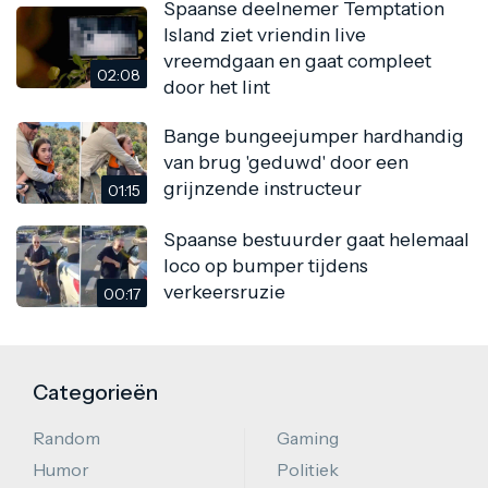
Spaanse deelnemer Temptation
Island ziet vriendin live
vreemdgaan en gaat compleet
02:08
door het lint
Bange bungeejumper hardhandig
van brug 'geduwd' door een
grijnzende instructeur
01:15
Spaanse bestuurder gaat helemaal
loco op bumper tijdens
verkeersruzie
00:17
Categorieën
Random
Gaming
Humor
Politiek