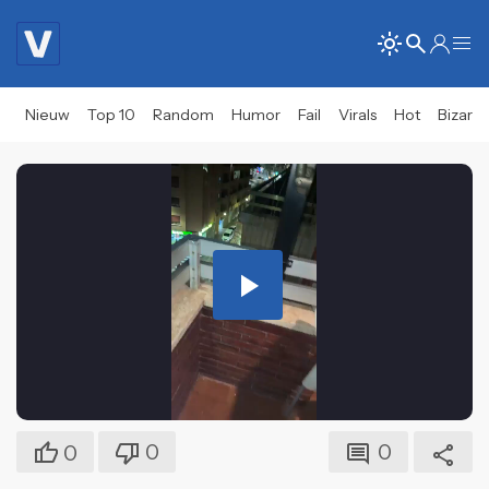
Nieuw
Top 10
Random
Humor
Fail
Virals
Hot
Bizar
Play
Video
0
0
0