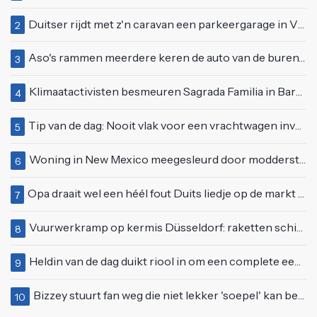
Duitser rijdt met z'n caravan een parkeergarage in Vlissingen binnen
2
Aso's rammen meerdere keren de auto van de buren, maar doen alsof er niets gebeurd is
3
Klimaatactivisten besmeuren Sagrada Familia in Barcelona met lading verf
4
Tip van de dag: Nooit vlak voor een vrachtwagen invoegen
5
Woning in New Mexico meegesleurd door modderstroom
6
Opa draait wel een héél fout Duits liedje op de markt van Emmen
7
Vuurwerkramp op kermis Düsseldorf: raketten schieten het publiek in
8
Heldin van de dag duikt riool in om een complete eendenfamilie te redden
9
Bizzey stuurt fan weg die niet lekker 'soepel' kan bewegen op podium
10