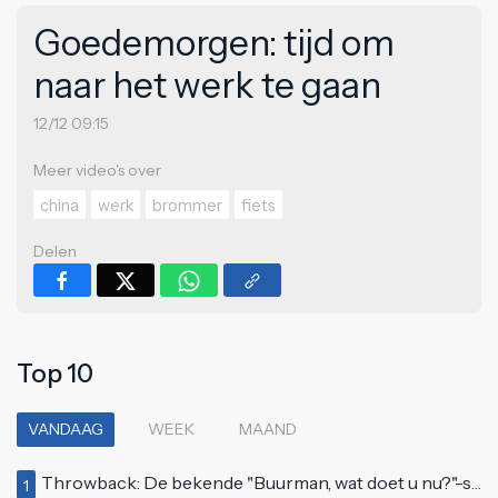
Goedemorgen: tijd om
naar het werk te gaan
12/12 09:15
Meer video's over
china
werk
brommer
fiets
Delen
Top 10
VANDAAG
WEEK
MAAND
Throwback: De bekende "Buurman, wat doet u nu?"-scène uit Flodder met Tatjana Šimić
1