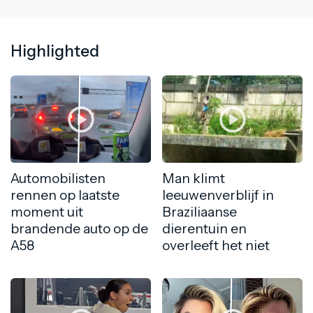
Highlighted
Automobilisten
Man klimt
rennen op laatste
leeuwenverblijf in
moment uit
Braziliaanse
brandende auto op de
dierentuin en
A58
overleeft het niet