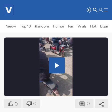
Nieuw
Top 10
Random
Humor
Fail
Virals
Hot
Bizar
Play
Video
0
0
0