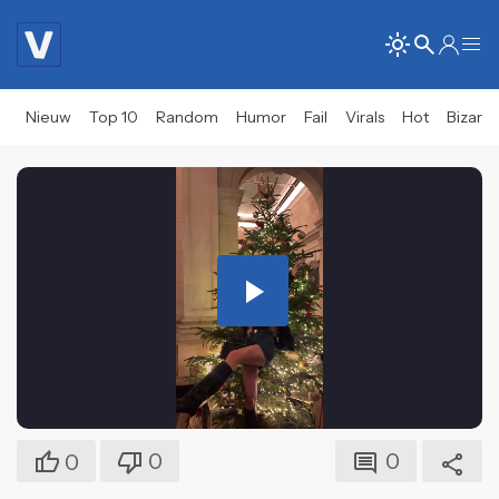
Nieuw
Top 10
Random
Humor
Fail
Virals
Hot
Bizar
Play
Video
0
0
0