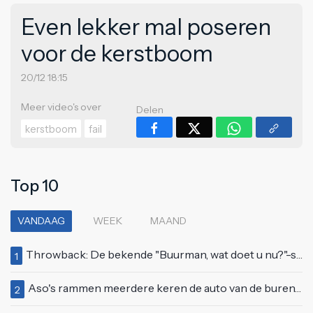
Even lekker mal poseren
voor de kerstboom
20/12 18:15
Meer video's over
Delen
kerstboom
fail
Top 10
VANDAAG
WEEK
MAAND
Throwback: De bekende "Buurman, wat doet u nu?"-scène uit Flodder met Tatjana Šimić
1
Aso's rammen meerdere keren de auto van de buren, maar doen alsof er niets gebeurd is
2