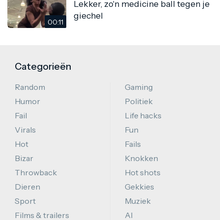
Lekker, zo'n medicine ball tegen je
giechel
00:11
Categorieën
Random
Gaming
Humor
Politiek
Fail
Life hacks
Virals
Fun
Hot
Fails
Bizar
Knokken
Throwback
Hot shots
Dieren
Gekkies
Sport
Muziek
Films & trailers
AI