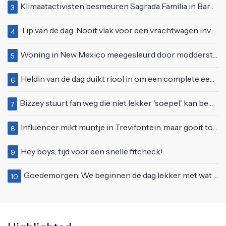
Klimaatactivisten besmeuren Sagrada Familia in Barcelona met lading verf
3
Tip van de dag: Nooit vlak voor een vrachtwagen invoegen
4
Woning in New Mexico meegesleurd door modderstroom
5
Heldin van de dag duikt riool in om een complete eendenfamilie te redden
6
Bizzey stuurt fan weg die niet lekker 'soepel' kan bewegen op podium
7
Influencer mikt muntje in Trevifontein, maar gooit toerist bijna knock-out
8
Hey boys, tijd voor een snelle fitcheck!
9
Goedemorgen. We beginnen de dag lekker met wat rek- en strekoefeningen
10