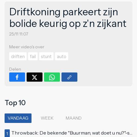
Driftkoning parkeert zijn
bolide keurig op z'n zijkant
25/11 11:07
Meer video's over
driften
fail
stunt
auto
Delen
Top 10
VANDAAG
WEEK
MAAND
Throwback: De bekende "Buurman, wat doet u nu?"-scène uit Flodder met Tatjana Šimić
1