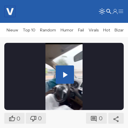
Nieuw
Top 10
Random
Humor
Fail
Virals
Hot
Bizar
Play
Video
0
0
0