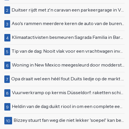
Duitser rijdt met z'n caravan een parkeergarage in Vlissingen binnen
2
Aso's rammen meerdere keren de auto van de buren, maar doen alsof er niets gebeurd is
3
Klimaatactivisten besmeuren Sagrada Familia in Barcelona met lading verf
4
Tip van de dag: Nooit vlak voor een vrachtwagen invoegen
5
Woning in New Mexico meegesleurd door modderstroom
6
Opa draait wel een héél fout Duits liedje op de markt van Emmen
7
Vuurwerkramp op kermis Düsseldorf: raketten schieten het publiek in
8
Heldin van de dag duikt riool in om een complete eendenfamilie te redden
9
Bizzey stuurt fan weg die niet lekker 'soepel' kan bewegen op podium
10