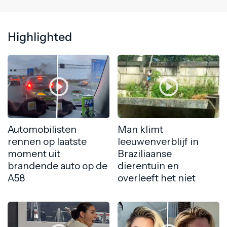
Highlighted
Automobilisten
Man klimt
rennen op laatste
leeuwenverblijf in
moment uit
Braziliaanse
brandende auto op de
dierentuin en
A58
overleeft het niet