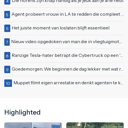
Die horens zijn knap handig als je jeuk aan je arie hebt
4
Agent probeert vrouw in LA te redden die compleet van het padje is
5
Het juiste moment van loslaten blijft essentieel
6
Nieuw video opgedoken van man die in vliegtuigmotor springt op vliegveld Milaan
7
Ranzige Tesla-hater betrapt die Cybertruck op een 'speciale bruine coating' trakteert
8
Goedemorgen. We beginnen de dag lekker met wat rek- en strekoefeningen
9
Muppet filmt eigen arrestatie en denkt agenten te kunnen laten schorsen: "Jullie krijgen maandje vakantie"
10
Highlighted