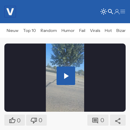
Nieuw
Top 10
Random
Humor
Fail
Virals
Hot
Bizar
Play
Video
0
0
0