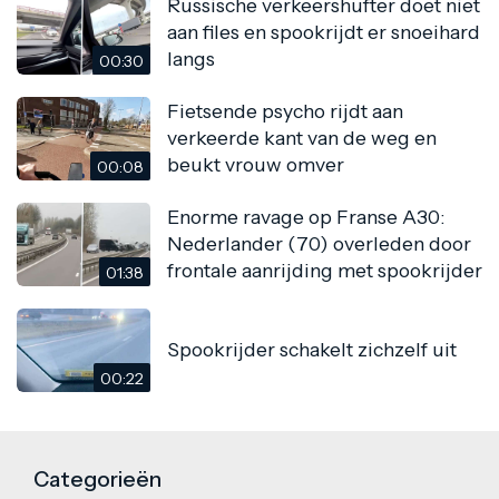
Russische verkeershufter doet niet
aan files en spookrijdt er snoeihard
langs
00:30
Fietsende psycho rijdt aan
verkeerde kant van de weg en
beukt vrouw omver
00:08
Enorme ravage op Franse A30:
Nederlander (70) overleden door
frontale aanrijding met spookrijder
01:38
Spookrijder schakelt zichzelf uit
00:22
Categorieën