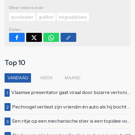
Meer video's over
spookrijder
grafkist
begraafplaats
Delen
Top 10
VANDAAG
WEEK
MAAND
Vlaamse presentator gaat viraal door bizarre vertoning op live televisie: "Helemaal stijf van de bloem"
1
Pechvogel verliest zijn vriendin én auto als hij bocht te scherp neemt
2
Een ritje op een mechanische stier is een topidee voor een eerste date
3