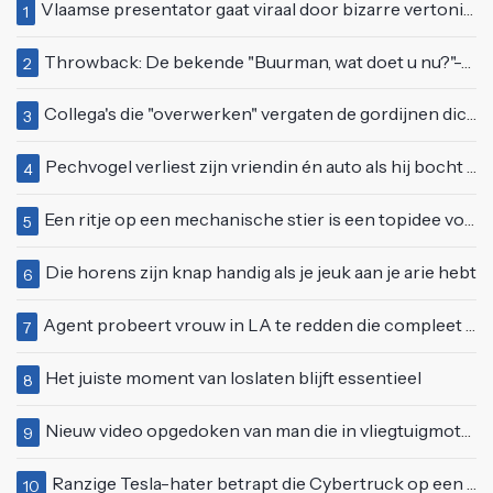
Vlaamse presentator gaat viraal door bizarre vertoning op live televisie: "Helemaal stijf van de bloem"
1
Throwback: De bekende "Buurman, wat doet u nu?"-scène uit Flodder met Tatjana Šimić
2
Collega's die "overwerken" vergaten de gordijnen dicht te doen
3
Pechvogel verliest zijn vriendin én auto als hij bocht te scherp neemt
4
Een ritje op een mechanische stier is een topidee voor een eerste date
5
Die horens zijn knap handig als je jeuk aan je arie hebt
6
Agent probeert vrouw in LA te redden die compleet van het padje is
7
Het juiste moment van loslaten blijft essentieel
8
Nieuw video opgedoken van man die in vliegtuigmotor springt op vliegveld Milaan
9
Ranzige Tesla-hater betrapt die Cybertruck op een 'speciale bruine coating' trakteert
10