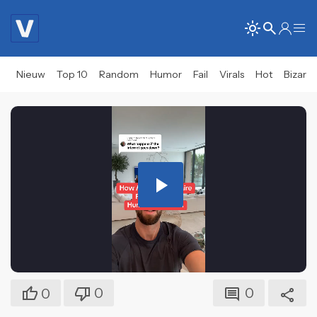
Nieuw
Top 10
Random
Humor
Fail
Virals
Hot
Bizar
Play
Video
0
0
0