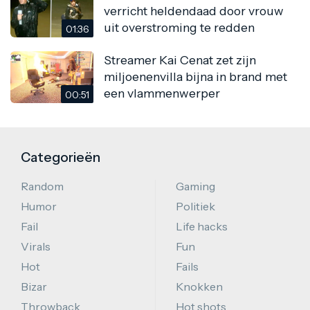
verricht heldendaad door vrouw
uit overstroming te redden
01:36
Streamer Kai Cenat zet zijn
miljoenenvilla bijna in brand met
een vlammenwerper
00:51
Categorieën
Random
Gaming
Humor
Politiek
Fail
Life hacks
Virals
Fun
Hot
Fails
Bizar
Knokken
Throwback
Hot shots