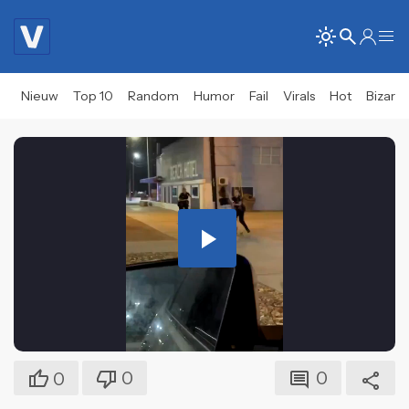
Nieuw
Top 10
Random
Humor
Fail
Virals
Hot
Bizar
Play
Video
0
0
0