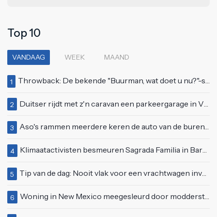
Top 10
VANDAAG
WEEK
MAAND
Throwback: De bekende "Buurman, wat doet u nu?"-scène uit Flodder met Tatjana Šimić
1
Duitser rijdt met z'n caravan een parkeergarage in Vlissingen binnen
2
Aso's rammen meerdere keren de auto van de buren, maar doen alsof er niets gebeurd is
3
Klimaatactivisten besmeuren Sagrada Familia in Barcelona met lading verf
4
Tip van de dag: Nooit vlak voor een vrachtwagen invoegen
5
Woning in New Mexico meegesleurd door modderstroom
6