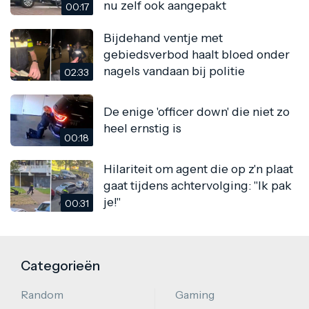
nu zelf ook aangepakt
00:17
Bijdehand ventje met
gebiedsverbod haalt bloed onder
nagels vandaan bij politie
02:33
De enige 'officer down' die niet zo
heel ernstig is
00:18
Hilariteit om agent die op z'n plaat
gaat tijdens achtervolging: "Ik pak
je!"
00:31
Categorieën
Random
Gaming