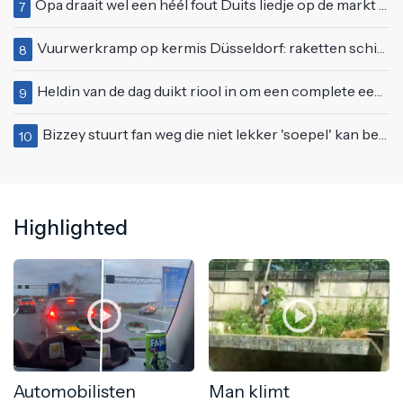
Opa draait wel een héél fout Duits liedje op de markt van Emmen
7
Vuurwerkramp op kermis Düsseldorf: raketten schieten het publiek in
8
Heldin van de dag duikt riool in om een complete eendenfamilie te redden
9
Bizzey stuurt fan weg die niet lekker 'soepel' kan bewegen op podium
10
Highlighted
Automobilisten
Man klimt