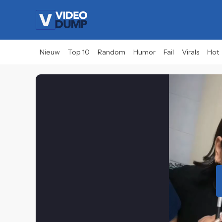
Nieuw
Top 10
Random
Humor
Fail
Virals
Hot