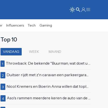
er
Influencers
Tech
Gaming
Top 10
VANDAAG
WEEK
MAAND
Throwback: De bekende "Buurman, wat doet u nu?"-scène uit Flodder met Tatjana Šimić
1
Duitser rijdt met z'n caravan een parkeergarage in Vlissingen binnen
2
Nicol Kremers en Boerin Anna willen dat topless zonnen geen taboe meer is
3
Aso's rammen meerdere keren de auto van de buren, maar doen alsof er niets gebeurd is
4