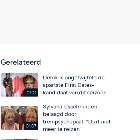
Gerelateerd
Derck is ongetwijfeld de
apartste First Dates-
kandidaat van dit seizoen
01:21
Sylvana IJsselmuiden
belaagd door
treinpsychopaat: “Durf niet
01:07
meer te reizen”