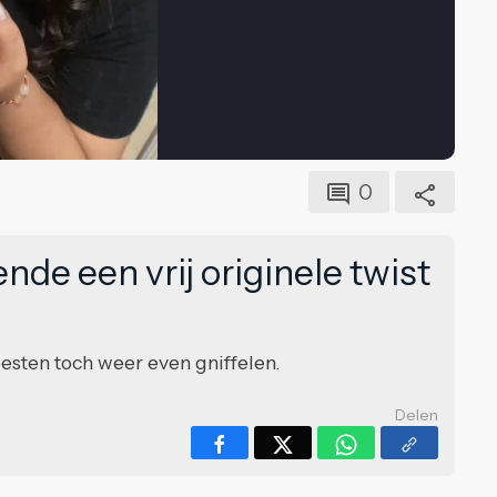
0
de een vrij originele twist
oesten toch weer even gniffelen.
Delen