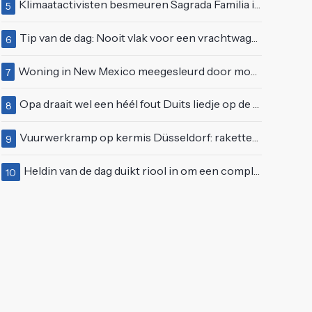
Klimaatactivisten besmeuren Sagrada Familia in Barcelona met lading verf
5
Tip van de dag: Nooit vlak voor een vrachtwagen invoegen
6
Woning in New Mexico meegesleurd door modderstroom
7
Opa draait wel een héél fout Duits liedje op de markt van Emmen
8
Vuurwerkramp op kermis Düsseldorf: raketten schieten het publiek in
9
Heldin van de dag duikt riool in om een complete eendenfamilie te redden
10