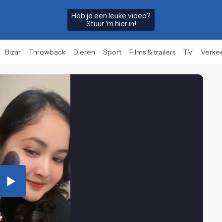
Heb je een leuke video?
Stuur 'm hier in!
Bizar
Throwback
Dieren
Sport
Films & trailers
TV
Verke
Play
Video