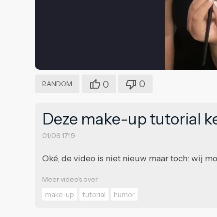
0
0
RANDOM
Deze make-up tutorial ken
01/06 17:19
Oké, de video is niet nieuw maar toch: wij m
Meer video's over
make-up
tutorial
humor