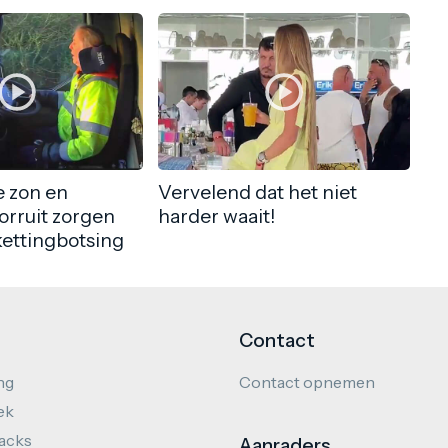
 zon en
Vervelend dat het niet
orruit zorgen
harder waait!
kettingbotsing
Contact
ng
Contact opnemen
ek
hacks
Aanraders