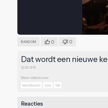
0
0
RANDOM
Dat wordt een nieuwe k
12/12 13:15
Meer video's over
kerstboom
vuur
fail
Reacties