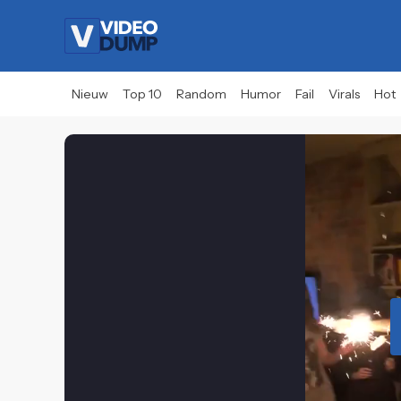
Nieuw
Top 10
Random
Humor
Fail
Virals
Hot