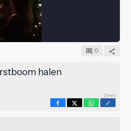
0
erstboom halen
Delen