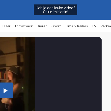
Heb je een leuke video?
Stuur 'm hier in!
Bizar
Throwback
Dieren
Sport
Films & trailers
TV
Verke
Play
Video