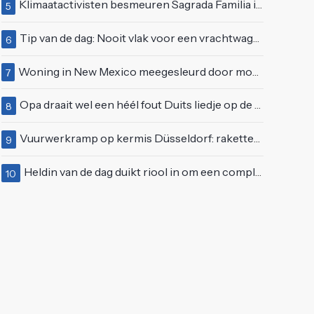
Klimaatactivisten besmeuren Sagrada Familia in Barcelona met lading verf
5
Tip van de dag: Nooit vlak voor een vrachtwagen invoegen
6
Woning in New Mexico meegesleurd door modderstroom
7
Opa draait wel een héél fout Duits liedje op de markt van Emmen
8
Vuurwerkramp op kermis Düsseldorf: raketten schieten het publiek in
9
Heldin van de dag duikt riool in om een complete eendenfamilie te redden
10