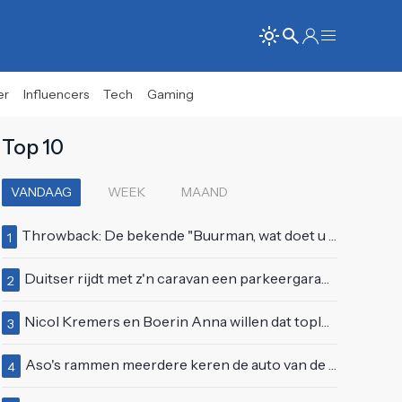
er
Influencers
Tech
Gaming
Top 10
VANDAAG
WEEK
MAAND
Throwback: De bekende "Buurman, wat doet u nu?"-scène uit Flodder met Tatjana Šimić
1
Duitser rijdt met z'n caravan een parkeergarage in Vlissingen binnen
2
Nicol Kremers en Boerin Anna willen dat topless zonnen geen taboe meer is
3
Aso's rammen meerdere keren de auto van de buren, maar doen alsof er niets gebeurd is
4