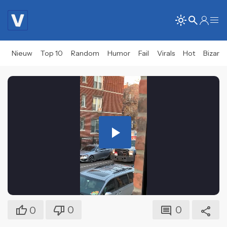
Nieuw
Top 10
Random
Humor
Fail
Virals
Hot
Bizar
Play
Video
0
0
0