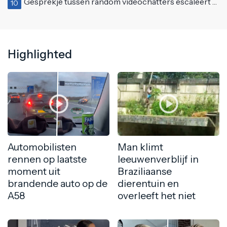
Gesprekje tussen random videochatters escaleert meteen uit de klauwen
10
Highlighted
Automobilisten
Man klimt
rennen op laatste
leeuwenverblijf in
moment uit
Braziliaanse
brandende auto op de
dierentuin en
A58
overleeft het niet