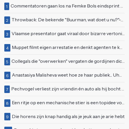
Commentatoren gaan los na Femke Bols eindsprint op 4x400 meter: FINKIE BO FINKIE BO!
1
Throwback: De bekende "Buurman, wat doet u nu?"-scène uit Flodder met Tatjana Šimić
2
Vlaamse presentator gaat viraal door bizarre vertoning op live televisie: "Helemaal stijf van de bloem"
3
Muppet filmt eigen arrestatie en denkt agenten te kunnen laten schorsen: "Jullie krijgen maandje vakantie"
4
Collega's die "overwerken" vergaten de gordijnen dicht te doen
5
Anastasiya Malisheva weet hoe ze haar publiek... Uhm, baby vermaakt
6
Pechvogel verliest zijn vriendin én auto als hij bocht te scherp neemt
7
Een ritje op een mechanische stier is een topidee voor een eerste date
8
Die horens zijn knap handig als je jeuk aan je arie hebt
9