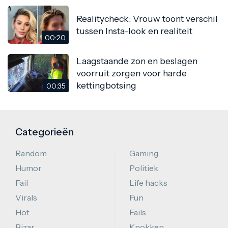
Realitycheck: Vrouw toont verschil
tussen Insta-look en realiteit
00:20
Laagstaande zon en beslagen
voorruit zorgen voor harde
kettingbotsing
00:35
Categorieën
Random
Gaming
Humor
Politiek
Fail
Life hacks
Virals
Fun
Hot
Fails
Bizar
Knokken