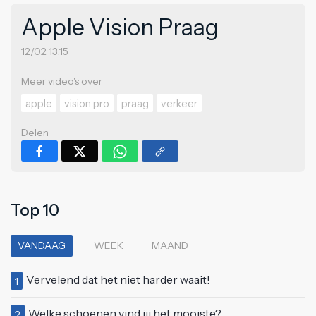
Apple Vision Praag
12/02 13:15
Meer video's over
apple
vision pro
praag
verkeer
Delen
Top 10
VANDAAG
WEEK
MAAND
Vervelend dat het niet harder waait!
1
Welke schoenen vind jij het mooiste?
2