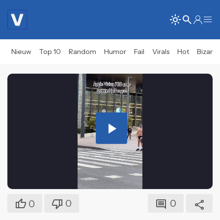
Nieuw
Top 10
Random
Humor
Fail
Virals
Hot
Bizar
Play
Video
0
0
0