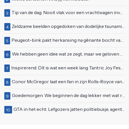
Tip van de dag: Nooit vlak voor een vrachtwagen invoegen
3
Zeldzame beelden opgedoken van dodelijke tsunami uit 2004
4
Peugeot-bink pakt herkansing na gênante bocht van 180 graden bij verkeerslicht
5
We hebben geen idee wat ze zegt, maar we geloven haar helemaal!
6
Inspirerend: Dít is wat een week lang Tantric Joy Festival met je doet
7
Conor McGregor laat een fan in zijn Rolls-Royce van $600.000
8
Goedemorgen. We beginnen de dag lekker met wat rek- en strekoefeningen
9
GTA in het echt: Lefgozers jatten politiebusje, agenten zetten te voet de achtervolging in!
10