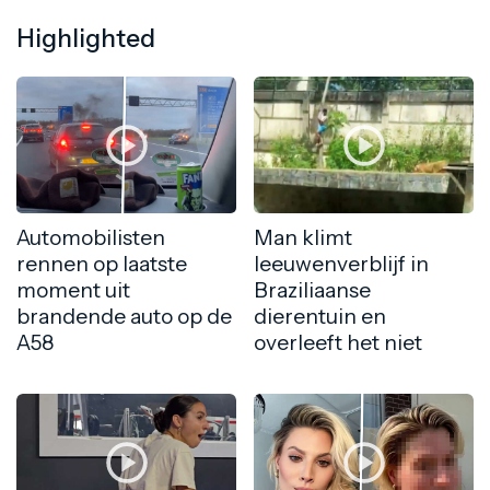
Highlighted
Automobilisten
Man klimt
rennen op laatste
leeuwenverblijf in
moment uit
Braziliaanse
brandende auto op de
dierentuin en
A58
overleeft het niet