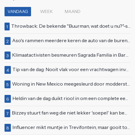
VANDAAG
WEEK
MAAND
Throwback: De bekende "Buurman, wat doet u nu?"-scène uit Flodder met Tatjana Šimić
1
Aso's rammen meerdere keren de auto van de buren, maar doen alsof er niets gebeurd is
2
Klimaatactivisten besmeuren Sagrada Familia in Barcelona met lading verf
3
Tip van de dag: Nooit vlak voor een vrachtwagen invoegen
4
Woning in New Mexico meegesleurd door modderstroom
5
Heldin van de dag duikt riool in om een complete eendenfamilie te redden
6
Bizzey stuurt fan weg die niet lekker 'soepel' kan bewegen op podium
7
Influencer mikt muntje in Trevifontein, maar gooit toerist bijna knock-out
8