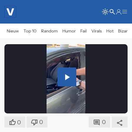
Nieuw
Top 10
Random
Humor
Fail
Virals
Hot
Bizar
Play
Video
0
0
0