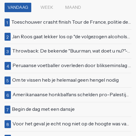
VANDAAG
WEEK
MAAND
Toeschouwer crasht finish Tour de France, politie deelt bodycheck uit
1
Jan Roos gaat lekker los op "de volgezogen alcoholspons" Robert Jensen
2
Throwback: De bekende "Buurman, wat doet u nu?"-scène uit Flodder met Tatjana Šimić
3
Peruaanse voetballer overleden door blikseminslag tijdens wedstrijd, vijf anderen gewond
4
Om te vissen heb je helemaal geen hengel nodig
5
Amerikanaanse honkbalfans schelden pro-Palestijnse demonstranten uit
6
Begin de dag met een dansje
7
Voor het geval je echt nog niet op de hoogte was van deze Starbucks-lifehack
8