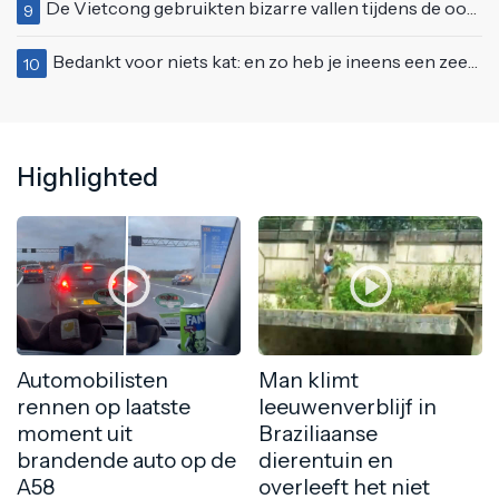
De Vietcong gebruikten bizarre vallen tijdens de oorlog
9
Bedankt voor niets kat: en zo heb je ineens een zeemeeuw in huis
10
Highlighted
Automobilisten
Man klimt
rennen op laatste
leeuwenverblijf in
moment uit
Braziliaanse
brandende auto op de
dierentuin en
A58
overleeft het niet