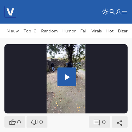
Nieuw
Top 10
Random
Humor
Fail
Virals
Hot
Bizar
Play
Video
0
0
0