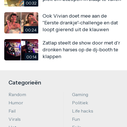
00:32
Ook Vivian doet mee aan de
"Eerste drankje"-challenge en dat
loopt gierend uit de klauwen
00:24
Zatlap steelt de show door met d'r
dronken harses op de dj-booth te
klappen
00:14
Categorieën
Random
Gaming
Humor
Politiek
Fail
Life hacks
Virals
Fun