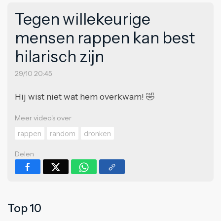
Tegen willekeurige
mensen rappen kan best
hilarisch zijn
29/10 20:45
Hij wist niet wat hem overkwam! 🤣
Meer video's over
rappen
random
dronken
Delen
Top 10