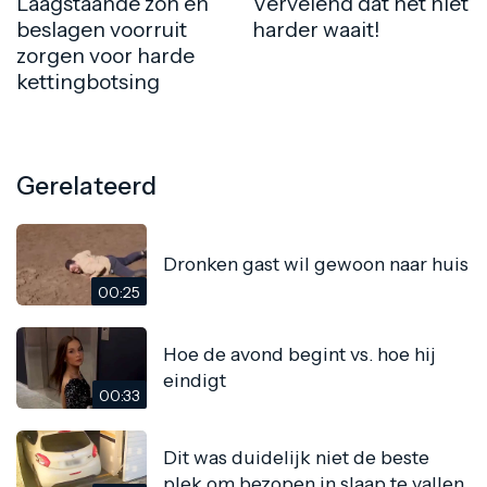
Laagstaande zon en
Vervelend dat het niet
beslagen voorruit
harder waait!
zorgen voor harde
kettingbotsing
Gerelateerd
Dronken gast wil gewoon naar huis
00:25
Hoe de avond begint vs. hoe hij
eindigt
00:33
Dit was duidelijk niet de beste
plek om bezopen in slaap te vallen