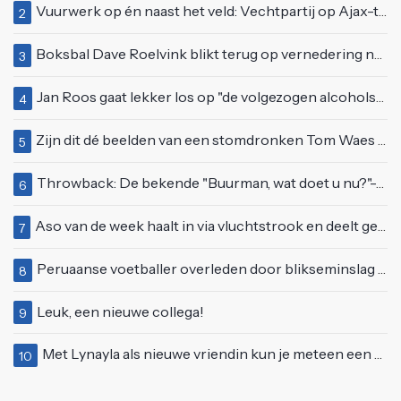
Vuurwerk op én naast het veld: Vechtpartij op Ajax-tribune tussen supporters en stewards
2
Boksbal Dave Roelvink blikt terug op vernedering na z'n gevecht met Melvin Manhoef
3
Jan Roos gaat lekker los op "de volgezogen alcoholspons" Robert Jensen
4
Zijn dit dé beelden van een stomdronken Tom Waes vlak voordat hij in z'n auto stapte?
5
Throwback: De bekende "Buurman, wat doet u nu?"-scène uit Flodder met Tatjana Šimić
6
Aso van de week haalt in via vluchtstrook en deelt gevaarlijke brake check uit
7
Peruaanse voetballer overleden door blikseminslag tijdens wedstrijd, vijf anderen gewond
8
Leuk, een nieuwe collega!
9
Met Lynayla als nieuwe vriendin kun je meteen een nieuw matras aanschaffen
10