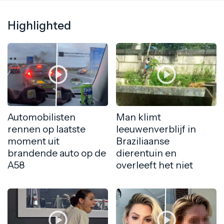
Highlighted
Automobilisten
Man klimt
rennen op laatste
leeuwenverblijf in
moment uit
Braziliaanse
brandende auto op de
dierentuin en
A58
overleeft het niet