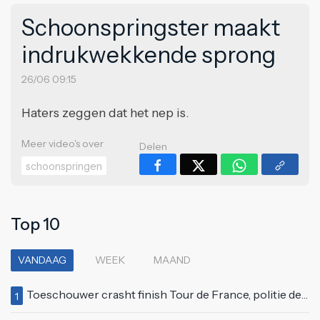
Schoonspringster maakt
indrukwekkende sprong
26/06 09:15
Haters zeggen dat het nep is.
Meer video's over
Delen
schoonspringen
Top 10
VANDAAG
WEEK
MAAND
Toeschouwer crasht finish Tour de France, politie deelt bodycheck uit
1