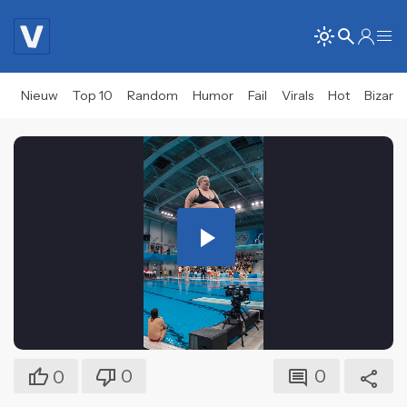
Nieuw
Top 10
Random
Humor
Fail
Virals
Hot
Bizar
Play
Video
0
0
0