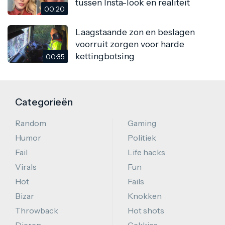
tussen Insta-look en realiteit
00:20
Laagstaande zon en beslagen
voorruit zorgen voor harde
kettingbotsing
00:35
Categorieën
Random
Gaming
Humor
Politiek
Fail
Life hacks
Virals
Fun
Hot
Fails
Bizar
Knokken
Throwback
Hot shots