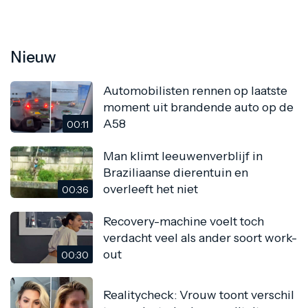
Nieuw
Automobilisten rennen op laatste
moment uit brandende auto op de
A58
00:11
Man klimt leeuwenverblijf in
Braziliaanse dierentuin en
overleeft het niet
00:36
Recovery-machine voelt toch
verdacht veel als ander soort work-
out
00:30
Realitycheck: Vrouw toont verschil