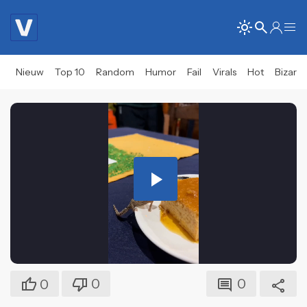
Nieuw
Top 10
Random
Humor
Fail
Virals
Hot
Bizar
Play
Video
0
0
0