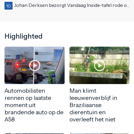
Johan Derksen bezorgt Vandaag Inside-tafel rode oortjes met vuig verhaal: "Dat gebeurde al in de gang"
10
Highlighted
Automobilisten
Man klimt
rennen op laatste
leeuwenverblijf in
moment uit
Braziliaanse
brandende auto op de
dierentuin en
A58
overleeft het niet