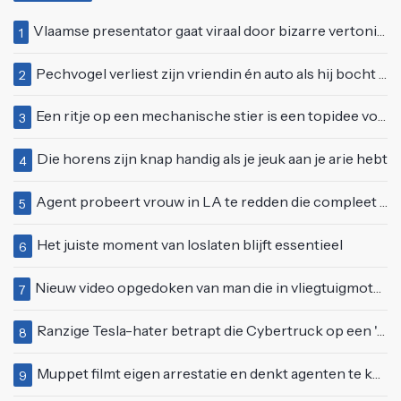
Vlaamse presentator gaat viraal door bizarre vertoning op live televisie: "Helemaal stijf van de bloem"
1
Pechvogel verliest zijn vriendin én auto als hij bocht te scherp neemt
2
Een ritje op een mechanische stier is een topidee voor een eerste date
3
Die horens zijn knap handig als je jeuk aan je arie hebt
4
Agent probeert vrouw in LA te redden die compleet van het padje is
5
Het juiste moment van loslaten blijft essentieel
6
Nieuw video opgedoken van man die in vliegtuigmotor springt op vliegveld Milaan
7
Ranzige Tesla-hater betrapt die Cybertruck op een 'speciale bruine coating' trakteert
8
Muppet filmt eigen arrestatie en denkt agenten te kunnen laten schorsen: "Jullie krijgen maandje vakantie"
9