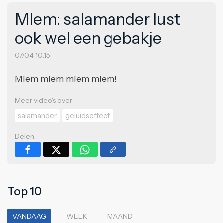
Mlem: salamander lust
ook wel een gebakje
07/04 10:15
Mlem mlem mlem mlem!
Meer video's over
salamander
geluidseffect
Delen
Top 10
VANDAAG
WEEK
MAAND