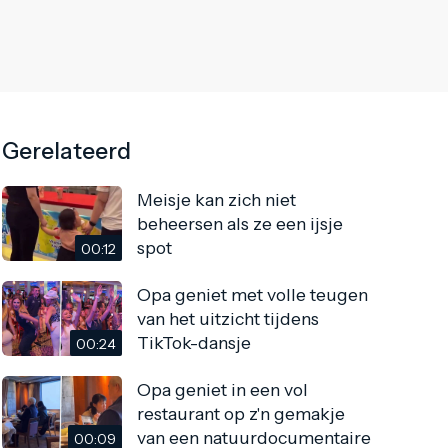
Gerelateerd
Meisje kan zich niet
beheersen als ze een ijsje
spot
00:12
Opa geniet met volle teugen
van het uitzicht tijdens
TikTok-dansje
00:24
Opa geniet in een vol
restaurant op z'n gemakje
van een natuurdocumentaire
00:09