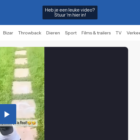
Heb je een leuke video?
Stuur 'm hier in!
Bizar
Throwback
Dieren
Sport
Films & trailers
TV
Verke
Play
Video