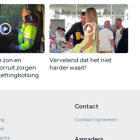
 zon en
Vervelend dat het niet
orruit zorgen
harder waait!
kettingbotsing
Contact
ng
Contact opnemen
ek
hacks
Aanraders