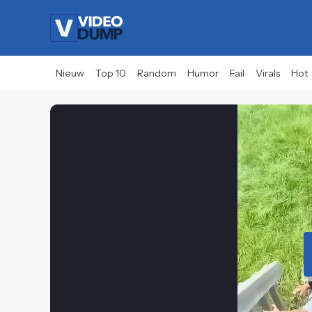
Nieuw
Top 10
Random
Humor
Fail
Virals
Hot