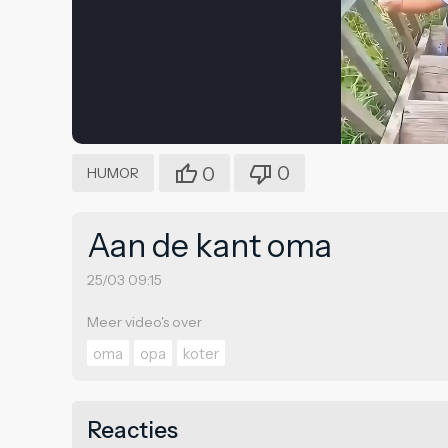
0
0
HUMOR
Aan de kant oma
25/03 09:15
Meer video's over
oma
opa
koter
Reacties