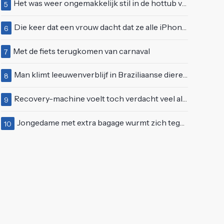
Het was weer ongemakkelijk stil in de hottub van Lang Leve de Liefde
5
Die keer dat een vrouw dacht dat ze alle iPhones wel op kon kopen
6
Met de fiets terugkomen van carnaval
7
Man klimt leeuwenverblijf in Braziliaanse dierentuin en overleeft het niet
8
Recovery-machine voelt toch verdacht veel als ander soort work-out
9
Jongedame met extra bagage wurmt zich tegen de stroom van de roltrap
10