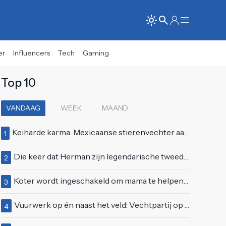
er
Influencers
Tech
Gaming
Top 10
VANDAAG
WEEK
MAAND
Keiharde karma: Mexicaanse stierenvechter aan hoorn gespietst voor ogen van duizenden toeschouwers
1
Die keer dat Herman zijn legendarische tweede auditie bij Idols deed
2
Koter wordt ingeschakeld om mama te helpen met de perfecte vakantiefoto te maken
3
Vuurwerk op én naast het veld: Vechtpartij op Ajax-tribune tussen supporters en stewards
4