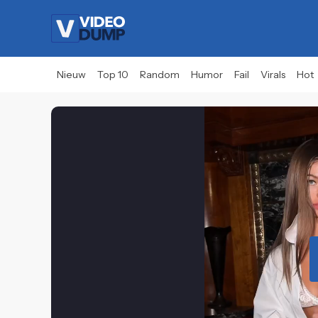
Nieuw
Top 10
Random
Humor
Fail
Virals
Hot