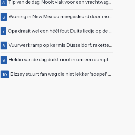
Tip van de dag: Nooit vlak voor een vrachtwagen invoegen
5
Woning in New Mexico meegesleurd door modderstroom
6
Opa draait wel een héél fout Duits liedje op de markt van Emmen
7
Vuurwerkramp op kermis Düsseldorf: raketten schieten het publiek in
8
Heldin van de dag duikt riool in om een complete eendenfamilie te redden
9
Bizzey stuurt fan weg die niet lekker 'soepel' kan bewegen op podium
10