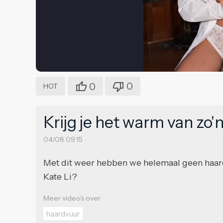
0
0
HOT
Krijg je het warm van zo'
04/08 09:15
Met dit weer hebben we helemaal geen haar
Kate Li?
Meer video's over
haardvuur