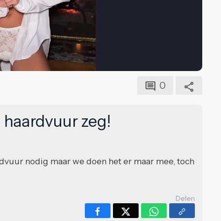
0
n haardvuur zeg!
dvuur nodig maar we doen het er maar mee, toch
Delen