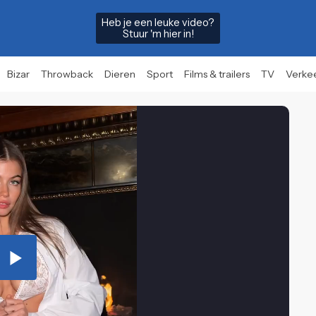
Heb je een leuke video?
Stuur 'm hier in!
Bizar
Throwback
Dieren
Sport
Films & trailers
TV
Verke
Play
Video