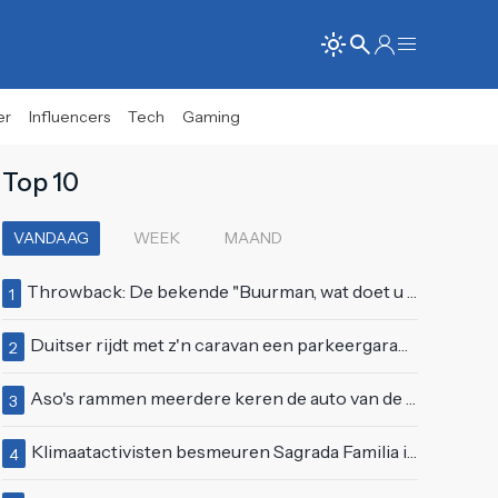
er
Influencers
Tech
Gaming
Top 10
VANDAAG
WEEK
MAAND
Throwback: De bekende "Buurman, wat doet u nu?"-scène uit Flodder met Tatjana Šimić
1
Duitser rijdt met z'n caravan een parkeergarage in Vlissingen binnen
2
Aso's rammen meerdere keren de auto van de buren, maar doen alsof er niets gebeurd is
3
Klimaatactivisten besmeuren Sagrada Familia in Barcelona met lading verf
4