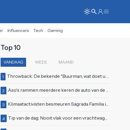
er
Influencers
Tech
Gaming
Top 10
VANDAAG
WEEK
MAAND
Throwback: De bekende "Buurman, wat doet u nu?"-scène uit Flodder met Tatjana Šimić
1
Aso's rammen meerdere keren de auto van de buren, maar doen alsof er niets gebeurd is
2
Klimaatactivisten besmeuren Sagrada Familia in Barcelona met lading verf
3
Tip van de dag: Nooit vlak voor een vrachtwagen invoegen
4