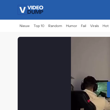
Nieuw
Top 10
Random
Humor
Fail
Virals
Hot