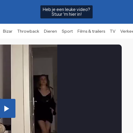
Heb je een leuke video?
Stuur 'm hier in!
Bizar
Throwback
Dieren
Sport
Films & trailers
TV
Verke
Play
Video