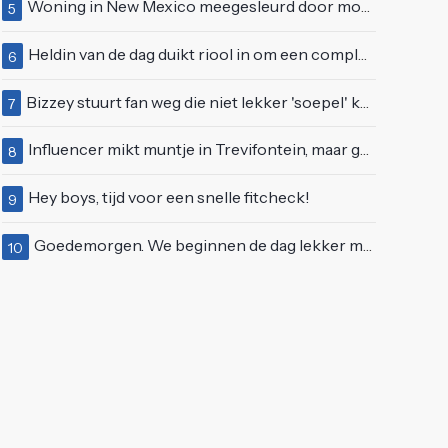
Woning in New Mexico meegesleurd door modderstroom
5
Heldin van de dag duikt riool in om een complete eendenfamilie te redden
6
Bizzey stuurt fan weg die niet lekker 'soepel' kan bewegen op podium
7
Influencer mikt muntje in Trevifontein, maar gooit toerist bijna knock-out
8
Hey boys, tijd voor een snelle fitcheck!
9
Goedemorgen. We beginnen de dag lekker met wat rek- en strekoefeningen
10