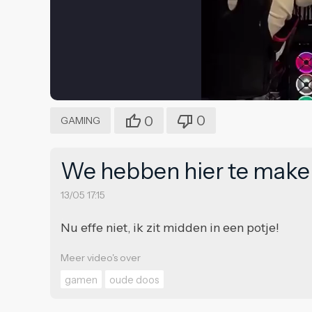
0
0
GAMING
We hebben hier te make
13/05 17:15
Nu effe niet, ik zit midden in een potje!
Meer video's over
gamen
oude doos