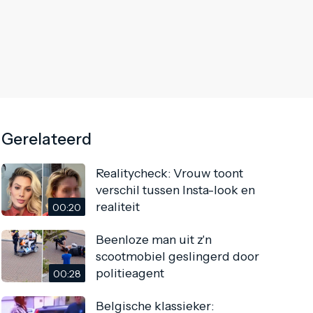
Gerelateerd
Realitycheck: Vrouw toont
verschil tussen Insta-look en
realiteit
00:20
Beenloze man uit z'n
scootmobiel geslingerd door
politieagent
00:28
Belgische klassieker: