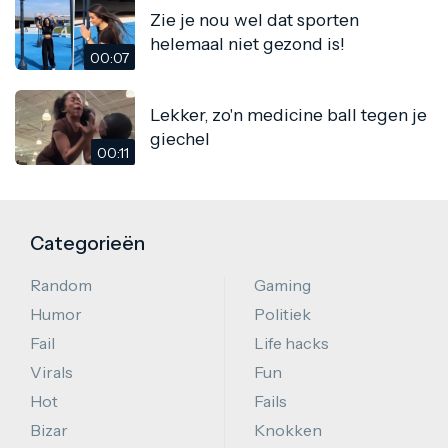
Zie je nou wel dat sporten
helemaal niet gezond is!
00:07
Lekker, zo'n medicine ball tegen je
giechel
00:11
Categorieën
Random
Gaming
Humor
Politiek
Fail
Life hacks
Virals
Fun
Hot
Fails
Bizar
Knokken