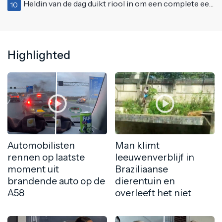
Heldin van de dag duikt riool in om een complete eendenfamilie te redden
10
Highlighted
Automobilisten
Man klimt
rennen op laatste
leeuwenverblijf in
moment uit
Braziliaanse
brandende auto op de
dierentuin en
A58
overleeft het niet