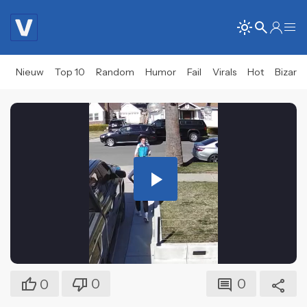
Nieuw
Top 10
Random
Humor
Fail
Virals
Hot
Bizar
Play
Video
0
0
0