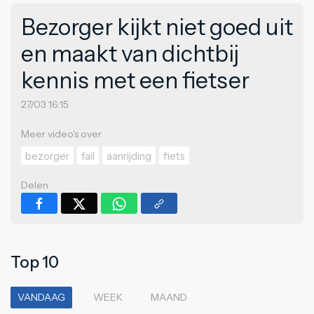
Bezorger kijkt niet goed uit
en maakt van dichtbij
kennis met een fietser
27/03 16:15
Meer video's over
bezorger
fail
aanrijding
fiets
Delen
Top 10
VANDAAG
WEEK
MAAND