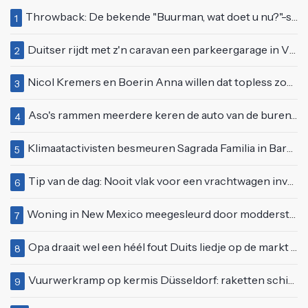
Throwback: De bekende "Buurman, wat doet u nu?"-scène uit Flodder met Tatjana Šimić
1
Duitser rijdt met z'n caravan een parkeergarage in Vlissingen binnen
2
Nicol Kremers en Boerin Anna willen dat topless zonnen geen taboe meer is
3
Aso's rammen meerdere keren de auto van de buren, maar doen alsof er niets gebeurd is
4
Klimaatactivisten besmeuren Sagrada Familia in Barcelona met lading verf
5
Tip van de dag: Nooit vlak voor een vrachtwagen invoegen
6
Woning in New Mexico meegesleurd door modderstroom
7
Opa draait wel een héél fout Duits liedje op de markt van Emmen
8
Vuurwerkramp op kermis Düsseldorf: raketten schieten het publiek in
9