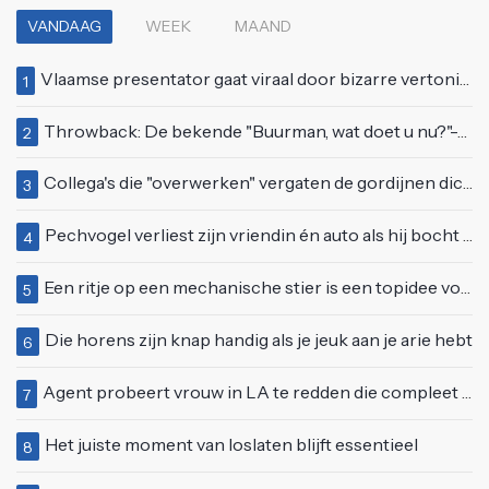
VANDAAG
WEEK
MAAND
Vlaamse presentator gaat viraal door bizarre vertoning op live televisie: "Helemaal stijf van de bloem"
1
Throwback: De bekende "Buurman, wat doet u nu?"-scène uit Flodder met Tatjana Šimić
2
Collega's die "overwerken" vergaten de gordijnen dicht te doen
3
Pechvogel verliest zijn vriendin én auto als hij bocht te scherp neemt
4
Een ritje op een mechanische stier is een topidee voor een eerste date
5
Die horens zijn knap handig als je jeuk aan je arie hebt
6
Agent probeert vrouw in LA te redden die compleet van het padje is
7
Het juiste moment van loslaten blijft essentieel
8