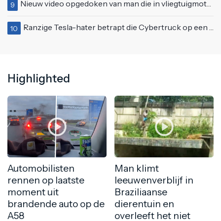
Nieuw video opgedoken van man die in vliegtuigmotor springt op vliegveld Milaan
9
Ranzige Tesla-hater betrapt die Cybertruck op een 'speciale bruine coating' trakteert
10
Highlighted
Automobilisten
Man klimt
rennen op laatste
leeuwenverblijf in
moment uit
Braziliaanse
brandende auto op de
dierentuin en
A58
overleeft het niet