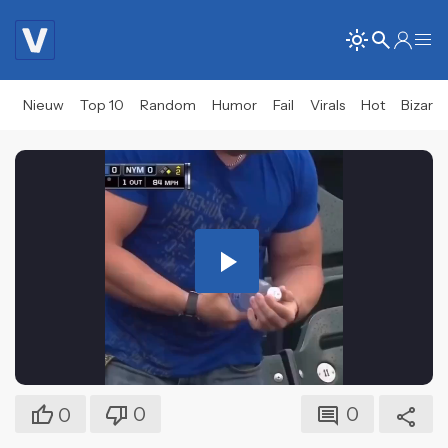
Nieuw
Top 10
Random
Humor
Fail
Virals
Hot
Bizar
Play
Video
0
0
0