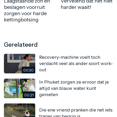
Laagstaande zon en
Vervelend dat het niet
beslagen voorruit
harder waait!
zorgen voor harde
kettingbotsing
Gerelateerd
Recovery-machine voelt toch
verdacht veel als ander soort work-
out
00:30
In Phuket zorgen ze ervoor dat je
altijd van blauw water kunt
genieten
00:21
Die ene vriend pranken die net iets
trager van begrip is