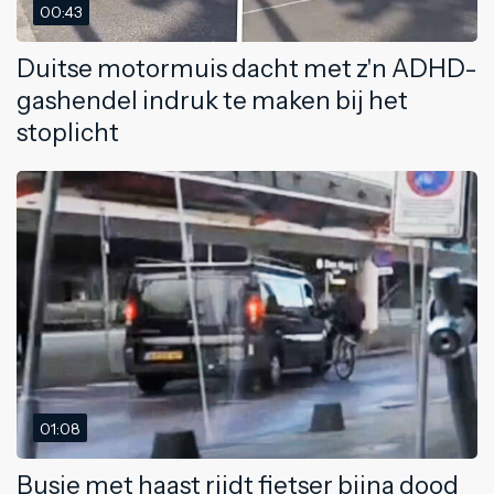
00:43
Duitse motormuis dacht met z'n ADHD-
gashendel indruk te maken bij het
stoplicht
01:08
Busje met haast rijdt fietser bijna dood