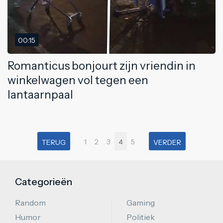
00:15
Romanticus bonjourt zijn vriendin in
winkelwagen vol tegen een
lantaarnpaal
1
2
3
4
5
TERUG
VERDER
Categorieën
Random
Gaming
Humor
Politiek