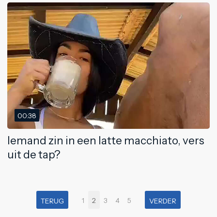
00:38
Iemand zin in een latte macchiato, vers
uit de tap?
1
2
3
4
5
TERUG
VERDER