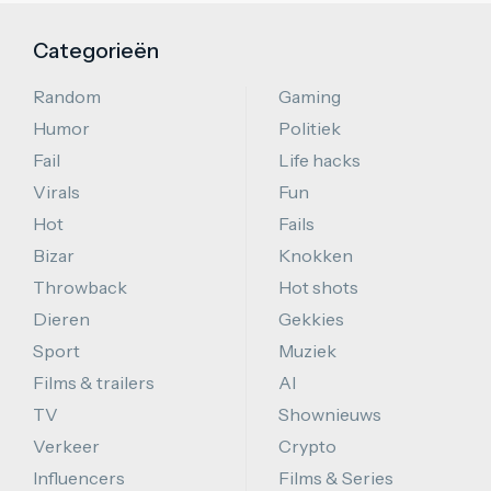
Categorieën
Random
Gaming
Humor
Politiek
Fail
Life hacks
Virals
Fun
Hot
Fails
Bizar
Knokken
Throwback
Hot shots
Dieren
Gekkies
Sport
Muziek
Films & trailers
AI
TV
Shownieuws
Verkeer
Crypto
Influencers
Films & Series