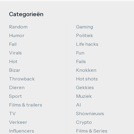
Categorieën
Random
Gaming
Humor
Politiek
Fail
Life hacks
Virals
Fun
Hot
Fails
Bizar
Knokken
Throwback
Hot shots
Dieren
Gekkies
Sport
Muziek
Films & trailers
AI
TV
Shownieuws
Verkeer
Crypto
Influencers
Films & Series