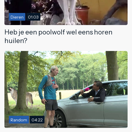
Dieren
01:03
Heb je een poolwolf wel eens horen
huilen?
Random
04:22