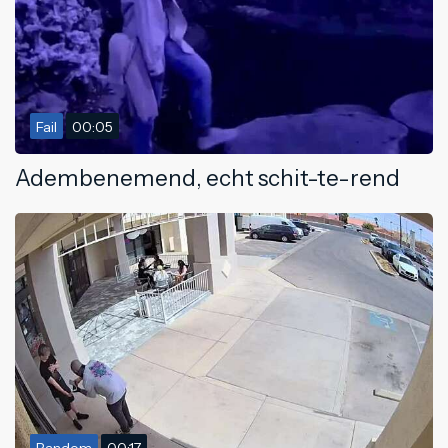
Fail
00:05
Adembenemend, echt schit-te-rend
Random
00:17