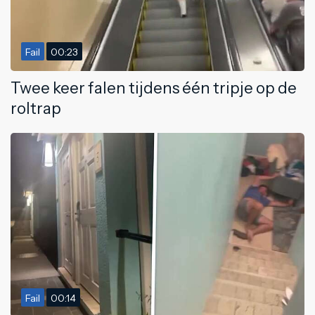
Fail
00:23
Twee keer falen tijdens één tripje op de
roltrap
Fail
00:14