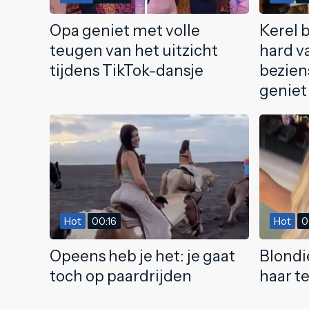
Opa geniet met volle
Kerel b
teugen van het uitzicht
hard v
tijdens TikTok-dansje
bezie
geniet
Hot
00:16
Hot
0
Opeens heb je het: je gaat
Blondi
toch op paardrijden
haar te