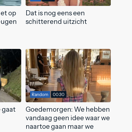
et op
Dat is nog eens een
teugen
schitterend uitzicht
Random
00:30
e gaat
Goedemorgen: We hebben
vandaag geen idee waar we
naartoe gaan maar we