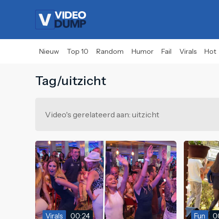
Nieuw
Top 10
Random
Humor
Fail
Virals
Hot
Tag/uitzicht
Video's gerelateerd aan: uitzicht
Virals
00:24
Fun
0