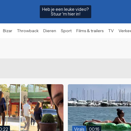
Heb je een leuke video?
Stuur 'm hier in!
Bizar
Throwback
Dieren
Sport
Films & trailers
TV
Verke
0:22
Virals
00:16