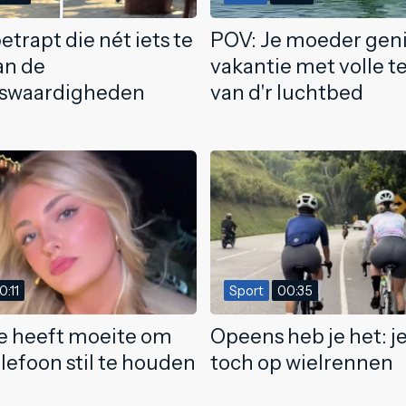
etrapt die nét iets te
POV: Je moeder geni
an de
vakantie met volle 
nswaardigheden
van d'r luchtbed
0:11
Sport
00:35
e heeft moeite om
Opeens heb je het: j
lefoon stil te houden
toch op wielrennen