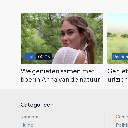
Hot
00:05
Rando
We genieten samen met
Geniet 
boerin Anna van de natuur
uitzic
Categorieën
Random
Gami
Humor
Politi