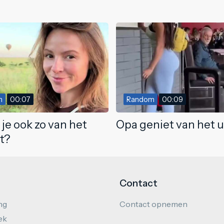
m
00:07
Random
00:09
je ook zo van het
Opa geniet van het u
ht?
Contact
ng
Contact opnemen
ek