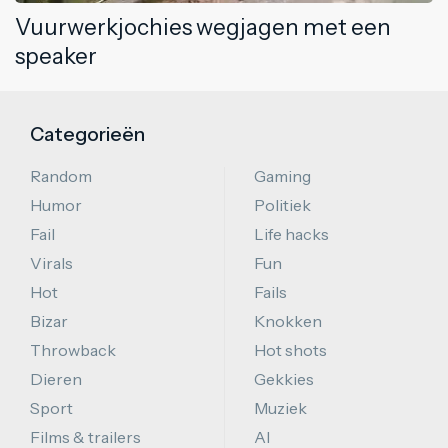
Vuurwerkjochies wegjagen met een
speaker
Categorieën
Random
Gaming
Humor
Politiek
Fail
Life hacks
Virals
Fun
Hot
Fails
Bizar
Knokken
Throwback
Hot shots
Dieren
Gekkies
Sport
Muziek
Films & trailers
AI