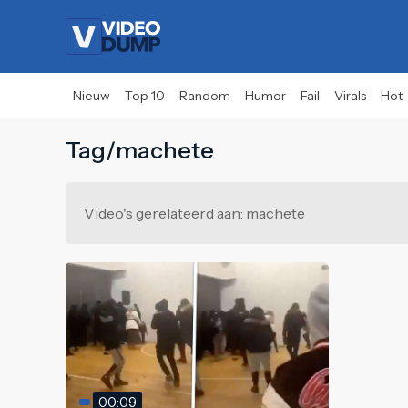
Nieuw
Top 10
Random
Humor
Fail
Virals
Hot
Tag/machete
Video's gerelateerd aan: machete
00:09