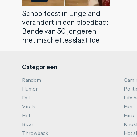
Schoolfeest in Engeland
verandert in een bloedbad:
Bende van 50 jongeren
met machettes slaat toe
Categorieën
Random
Gami
Humor
Politi
Fail
Life 
Virals
Fun
Hot
Fails
Bizar
Knok
Throwback
Hot s