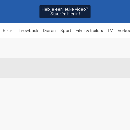
Heb je een leuke video?
Stuur 'm hier in!
Bizar
Throwback
Dieren
Sport
Films & trailers
TV
Verke