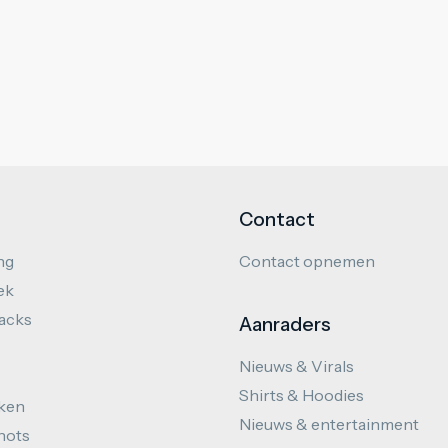
Contact
ng
Contact opnemen
ek
hacks
Aanraders
Nieuws & Virals
Shirts & Hoodies
ken
Nieuws & entertainment
hots