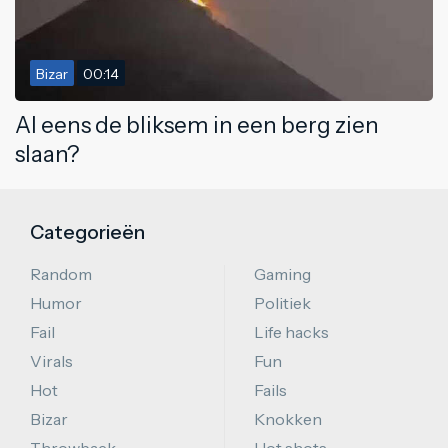
Bizar
00:14
Al eens de bliksem in een berg zien
slaan?
Categorieën
Random
Gaming
Humor
Politiek
Fail
Life hacks
Virals
Fun
Hot
Fails
Bizar
Knokken