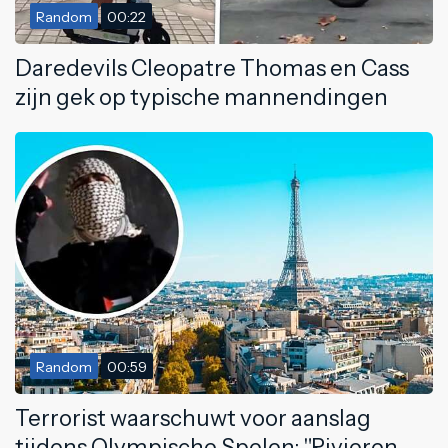
Random
00:22
Daredevils Cleopatre Thomas en Cass
zijn gek op typische mannendingen
Random
00:59
Terrorist waarschuwt voor aanslag
tijdens Olympische Spelen: "Rivieren