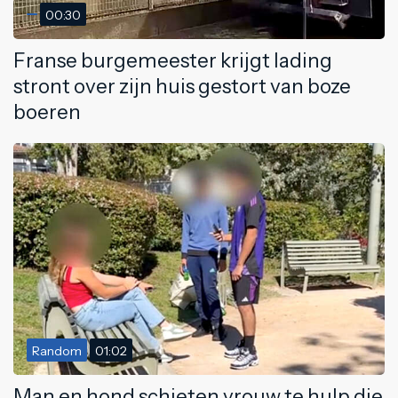
00:30
Franse burgemeester krijgt lading
stront over zijn huis gestort van boze
boeren
Random
01:02
Man en hond schieten vrouw te hulp die