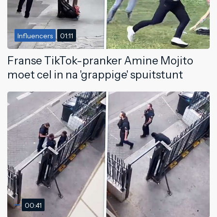
Influencers
01:11
Franse TikTok-pranker Amine Mojito
moet cel in na 'grappige' spuitstunt
00:41