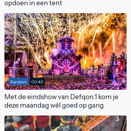
opdoen in een tent
Random
00:40
Met de eindshow van Defqon.1 kom je
deze maandag wél goed op gang