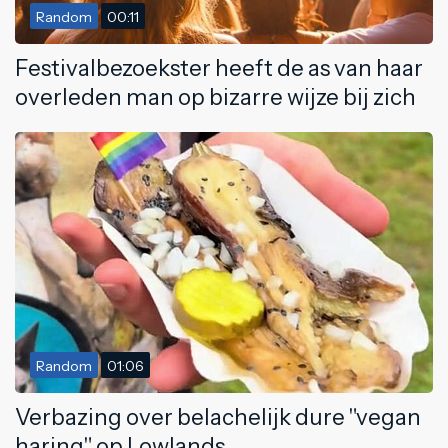
Random
00:11
Festivalbezoekster heeft de as van haar
overleden man op bizarre wijze bij zich
Random
01:06
Verbazing over belachelijk dure "vegan
haring" op Lowlands