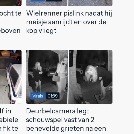
ocht te
Wielrenner pislink nadat hij
meisje aanrijdt en over de
eboven
kop vliegt
Virals
01:39
f in
Deurbelcamera legt
debiele
schouwspel vast van 2
fik te
benevelde grieten na een