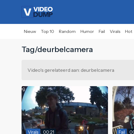
Nieuw
Top 10
Random
Humor
Fail
Virals
Hot
Tag/deurbelcamera
Video's gerelateerd aan: deurbelcamera
Virals
00:21
Fail
00