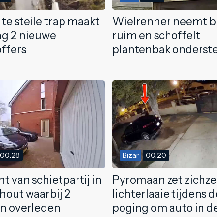
 te steile trap maakt
Wielrenner neemt b
g 2 nieuwe
ruim en schoffelt
offers
plantenbak onderst
00:28
Bizar
00:20
 van schietpartij in
Pyromaan zet zichzel
hout waarbij 2
lichterlaaie tijdens 
n overleden
poging om auto in de 