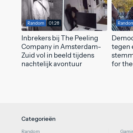
Random
01:28
Rando
Inbrekers bij The Peeling
Democ
Company in Amsterdam-
tegen 
Zuid vol in beeld tijdens
stemme
nachtelijk avontuur
for the
Categorieën
Random
Gami