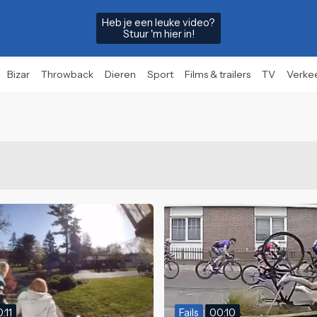
Heb je een leuke video?
Stuur 'm hier in!
Bizar
Throwback
Dieren
Sport
Films & trailers
TV
Verke
:11
Fails
00:10