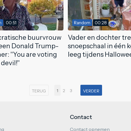
m
00:51
Random
00:28
ratische buurvrouw
Vader en dochter tr
een Donald Trump-
snoepschaal in één k
r: "You are voting
leeg tijdens Hallowe
 devil!"
1
2
3
TERUG
VERDER
Contact
ng
Contact opnemen