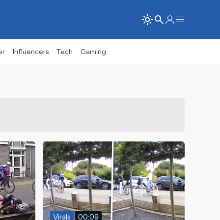
er
Influencers
Tech
Gaming
Virals
00:09