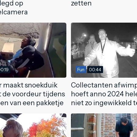
legd op
zetten
elcamera
0:19
Fun
00:44
r maakt snoekduik
Collectanten afwim
t de voordeur tijdens
hoeft anno 2024 he
ren van een pakketje
niet zo ingewikkeld t