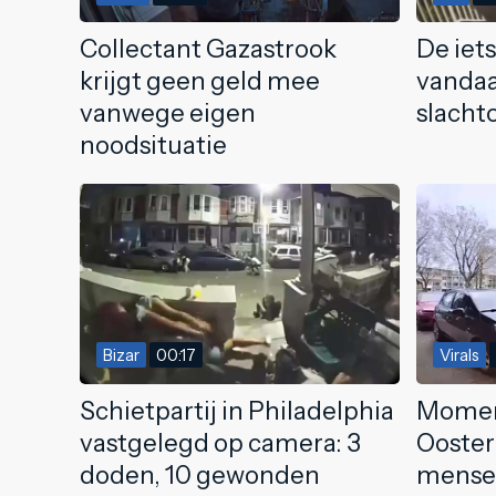
Collectant Gazastrook
De iets
krijgt geen geld mee
vandaa
vanwege eigen
slacht
noodsituatie
Bizar
00:17
Virals
Schietpartij in Philadelphia
Moment
vastgelegd op camera: 3
Ooster
doden, 10 gewonden
mense