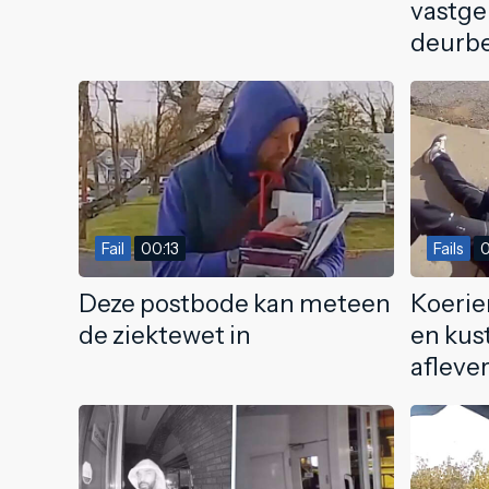
vastge
deurb
Fail
00:13
Fails
0
Deze postbode kan meteen
Koerie
de ziektewet in
en kus
afleve