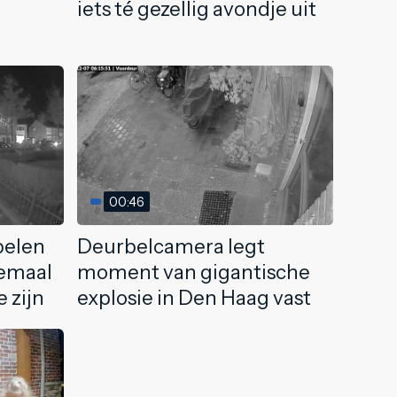
iets té gezellig avondje uit
00:46
pelen
Deurbelcamera legt
lemaal
moment van gigantische
e zijn
explosie in Den Haag vast