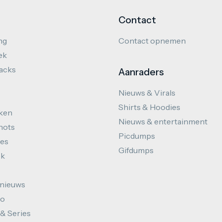
Contact
ng
Contact opnemen
ek
hacks
Aanraders
Nieuws & Virals
Shirts & Hoodies
ken
Nieuws & entertainment
hots
Picdumps
es
Gifdumps
ek
nieuws
to
 & Series