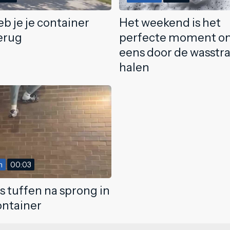
eb je je container
Het weekend is het
erug
perfecte moment om
eens door de wasstra
halen
m
00:03
s tuffen na sprong in
ontainer