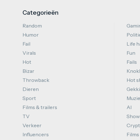
Categorieën
Random
Gami
Humor
Politi
Fail
Life 
Virals
Fun
Hot
Fails
Bizar
Knok
Throwback
Hot s
Dieren
Gekki
Sport
Muzi
Films & trailers
AI
TV
Show
Verkeer
Cryp
Influencers
Films