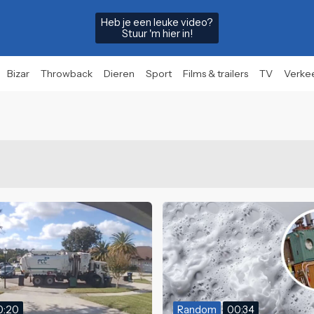
Heb je een leuke video?
Stuur 'm hier in!
Bizar
Throwback
Dieren
Sport
Films & trailers
TV
Verke
0:20
Random
00:34