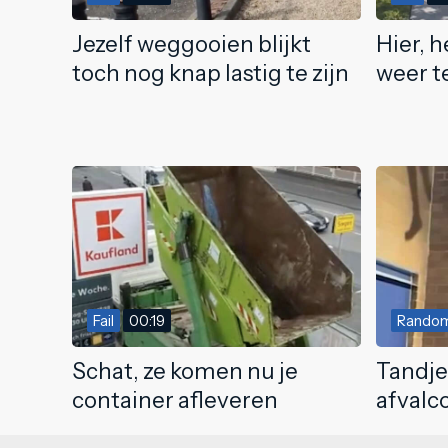
Jezelf weggooien blijkt
Hier, h
toch nog knap lastig te zijn
weer t
Fail
00:19
Rando
Schat, ze komen nu je
Tandje
container afleveren
afvalc