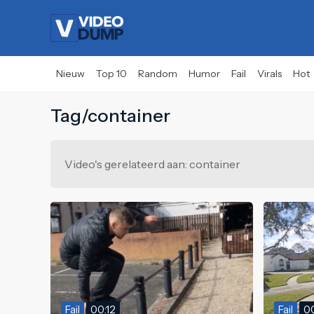
Nieuw
Top 10
Random
Humor
Fail
Virals
Hot
Tag/container
Video's gerelateerd aan: container
Fail
00:12
Fail
0