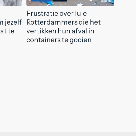
Frustratie over luie
 jezelf
Rotterdammers die het
at te
vertikken hun afval in
containers te gooien