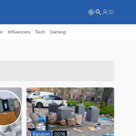
er
Influencers
Tech
Gaming
Random
00:16