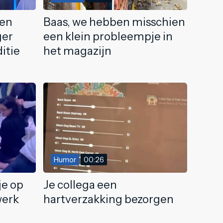
ven
Baas, we hebben misschien
ger
een klein probleempje in
itie
het magazijn
Humor
00:26
e op
Je collega een
werk
hartverzakking bezorgen