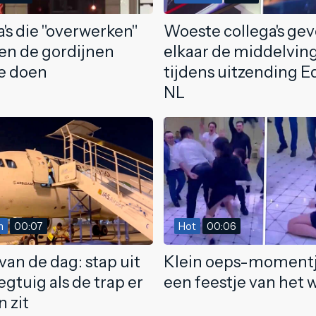
's die "overwerken"
Woeste collega's ge
en de gordijnen
elkaar de middelvin
te doen
tijdens uitzending Ed
NL
m
00:07
Hot
00:06
van de dag: stap uit
Klein oeps-momentj
egtuig als de trap er
een feestje van het 
 zit