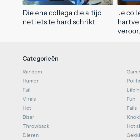
Die ene collega die altijd
Je col
net iets te hard schrikt
hartve
veroor
Categorieën
Random
Gami
Humor
Politi
Fail
Life 
Virals
Fun
Hot
Fails
Bizar
Knok
Throwback
Hot s
Dieren
Gekki