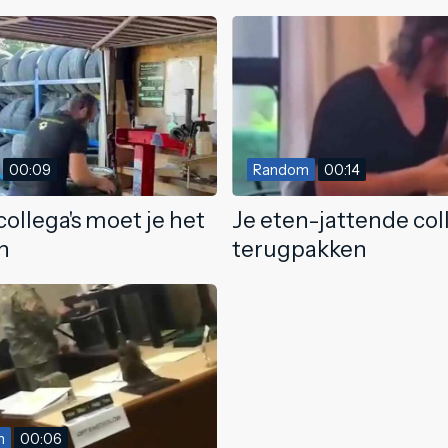
00:09
Random
00:14
collega's moet je het
Je eten-jattende col
n
terugpakken
m
00:06