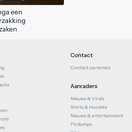
lega een
rzakking
zaken
Contact
ng
Contact opnemen
ek
hacks
Aanraders
Nieuws & Virals
Shirts & Hoodies
ken
Nieuws & entertainment
hots
Picdumps
es