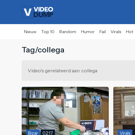
Nieuw
Top 10
Random
Humor
Fail
Virals
Hot
Tag/collega
Video's gerelateerd aan: collega
Bizar
02:17
Virals