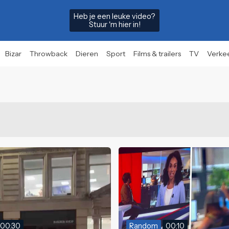
Heb je een leuke video?
Stuur 'm hier in!
Bizar
Throwback
Dieren
Sport
Films & trailers
TV
Verke
00:30
Random
00:10