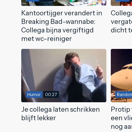
Kantoortijger verandert in
Collega
Breaking Bad-wannabe:
vergat
Collega bijna vergiftigd
dicht 
met wc-reiniger
Humor
00:27
Rando
Je collega laten schrikken
Protip 
blijft lekker
een vli
nog aan