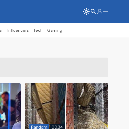
er
Influencers
Tech
Gaming
Random
00:34