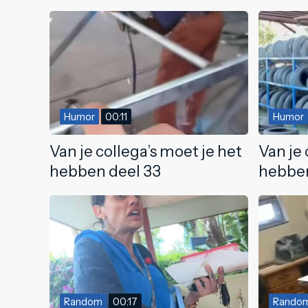
Humor
00:11
Humor
Van je collega’s moet je het
Van je 
hebben deel 33
hebbe
Random
00:17
Rando