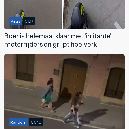
Virals
01:17
Boer is helemaal klaar met 'irritante'
motorrijders en grijpt hooivork
Random
00:10